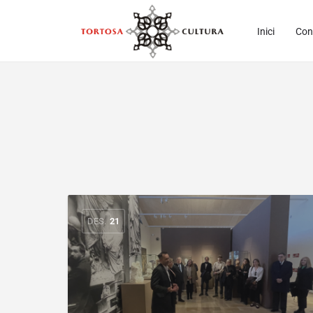
Inici
Con
DES.
21