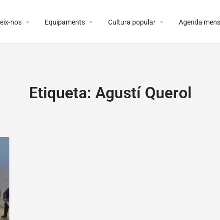
arrow_drop_down
arrow_drop_down
arrow_drop_down
eix-nos
Equipaments
Cultura popular
Agenda mens
Etiqueta:
Agustí Querol