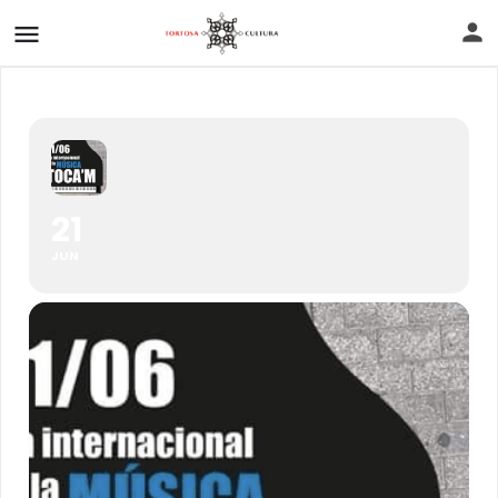
21
JUN