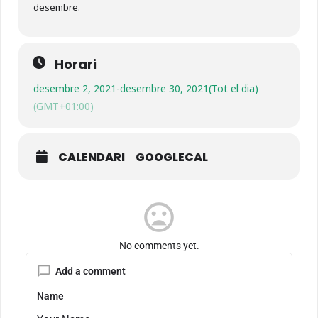
desembre.
Horari
desembre 2, 2021
-
desembre 30, 2021
(Tot el dia)
(GMT+01:00)
CALENDARI
GOOGLECAL
mood_bad
No comments yet.
Add a comment
Name