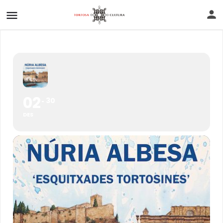
02
30
DES