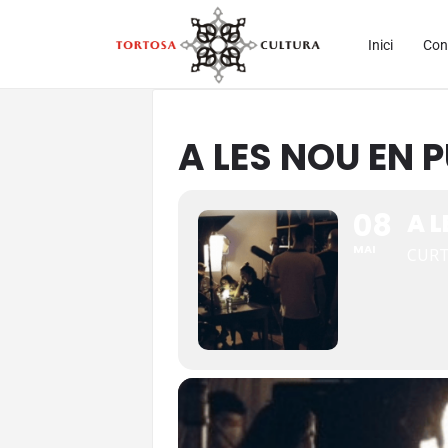
Inici
Con
A LES NOU EN 
08
A L
MAI
CUR