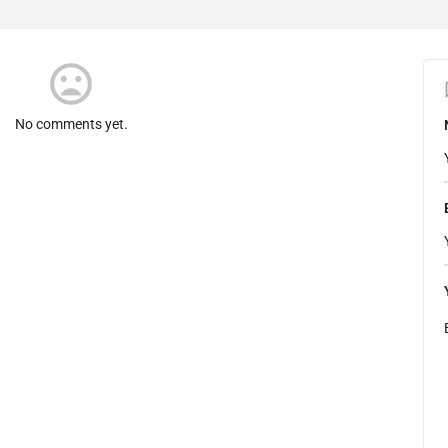
mood_bad
No comments yet.