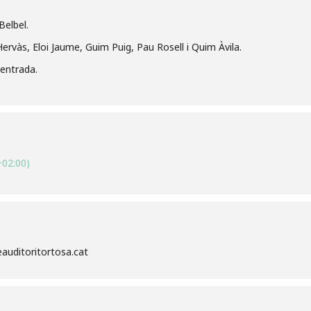
Belbel.
 Hervàs, Eloi Jaume, Guim Puig, Pau Rosell i Quim Àvila.
 entrada.
02:00)
auditoritortosa.cat