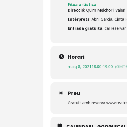
Fitxa artística
Direcció
: Quim Melchor i Valeri 
Intèrprets
: Abril Garcia, Cinta
Entrada gratuïta
, cal reservar
Horari
maig 8, 2021
18:00
-
19:00
(GMT+
Preu
Gratuït amb reserva www.teatre
CALENDARI
GOOGLECAL