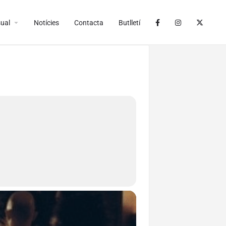
arrow_drop_down
ual
Notícies
Contacta
Butlletí