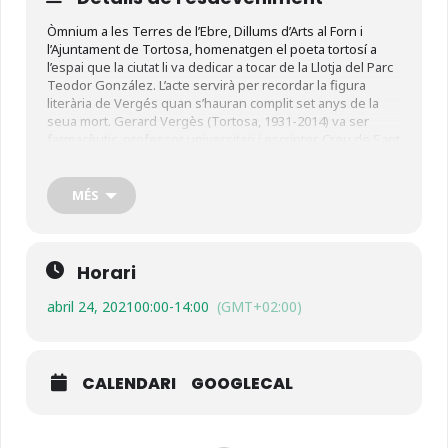
Òmnium a les Terres de l’Ebre, Dillums d’Arts al Forn i
l’Ajuntament de Tortosa, homenatgen el poeta tortosí a
l’espai que la ciutat li va dedicar a tocar de la Llotja del Parc
Teodor González. L’acte servirà per recordar la figura
literària de Vergés quan s’hauran complit set anys de la
seua mort. Gerard Vergès (Tortosa, 1931-2014) va ser
farmacèutic, professor universitari i escriptor. Creu de Sant
Jordi, va guanyar el Premi Carles Riba de poesia el 1981
amb el poemari ‘L’ombra rogenca de la lloba’. També va ser
guardonat amb el premi Josep Pla el 1985 amb ‘Tretze
MÉS
biografies imperfectes’ i, cinc anys més tard, va rebre el
Premi Josep Vallverdú per ‘Eros i art’. Va ser articulista
habitual del diari Avui. El 2009 va rebre la Medalla d’Or de la
Ciutat de Tortosa.
Horari
Activitat gratuïta amb inscripcions:
abril 24, 2021
00:00
-
14:00
(GMT+02:00)
terresdelebre@omnium.cat
CALENDARI
GOOGLECAL