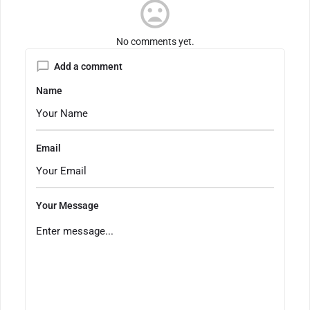
mood_bad
No comments yet.
Add a comment
Name
Email
Your Message