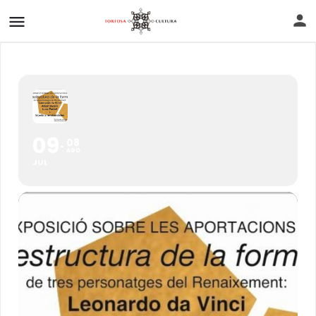
09
08
AGO
JUL