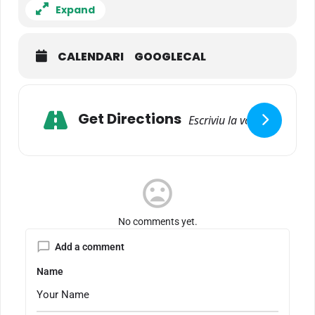
Expand
CALENDARI
GOOGLECAL
Adresse
Get Directions
mood_bad
No comments yet.
Add a comment
Name