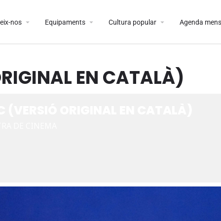
arrow_drop_down
arrow_drop_down
arrow_drop_down
eix-nos
Equipaments
Cultura popular
Agenda mens
RIGINAL EN CATALÀ)
 (VERSIÓ ORIGINAL EN CATALÀ)
RA DE CINEMA