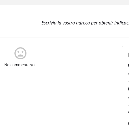
esse
mood_bad
No comments yet.