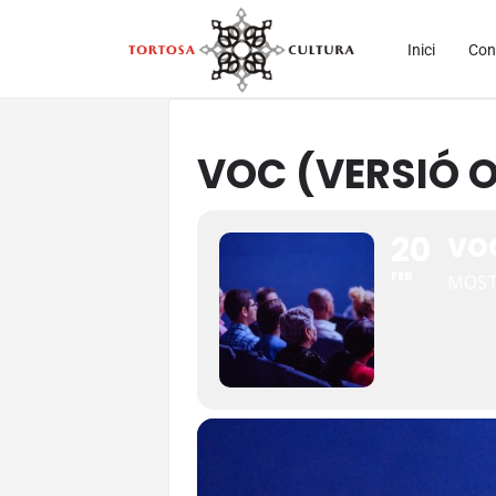
Inici
Con
VOC (VERSIÓ O
20
VOC
FEB
MOST