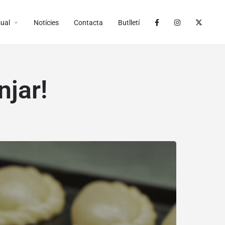
arrow_drop_down
ual
Notícies
Contacta
Butlletí
njar!