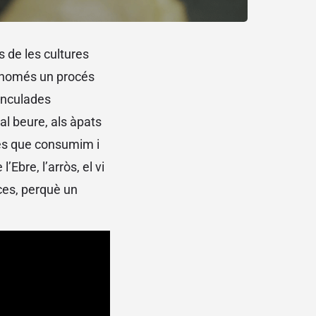
s de les cultures
 només un procés
vinculades
l beure, als àpats
tes que consumim i
’Ebre, l’arròs, el vi
lces, perquè un