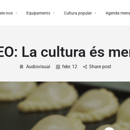
arrow_drop_down
arrow_drop_down
arrow_drop_down
eix-nos
Equipaments
Cultura popular
Agenda mens
O: La cultura és me
Audiovisual
febr.
12
Share post