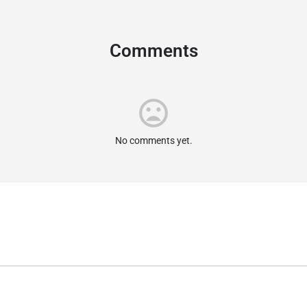
Comments
mood_bad
No comments yet.