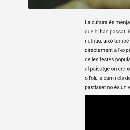
La cultura és menjar
que hi han passat.
nutritiu, això també
directament a l’exp
de les festes popul
al paisatge on creixe
o l’oli, la carn i e
pastisset no és un v