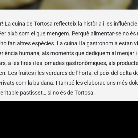
! La cuina de Tortosa reflecteix la història i les influèncie
 Per això som el que mengem. Perquè alimentar-se no és
 ho fan altres espècies. La cuina i la gastronomia estan 
eriència humana, als moments que dediquem al menjar i a
ars, a les fires i les jornades gastronòmiques, als produc
n. Les fruites i les verdures de l’horta, el peix del delta de l
ls derivats com la baldana. I també les elaboracions més do
eritable pastisset… si no és de Tortosa.