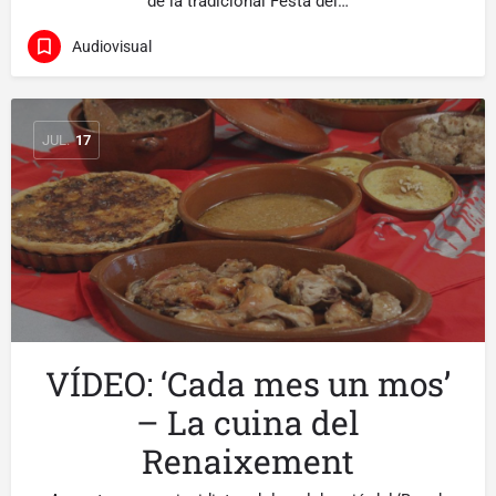
de la tradicional Festa del…
Audiovisual
JUL.
17
VÍDEO: ‘Cada mes un mos’
– La cuina del
Renaixement