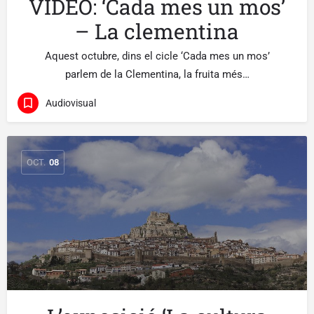
VÍDEO: ‘Cada mes un mos’
– La clementina
Aquest octubre, dins el cicle ‘Cada mes un mos’
parlem de la Clementina, la fruita més…
Audiovisual
OCT.
08