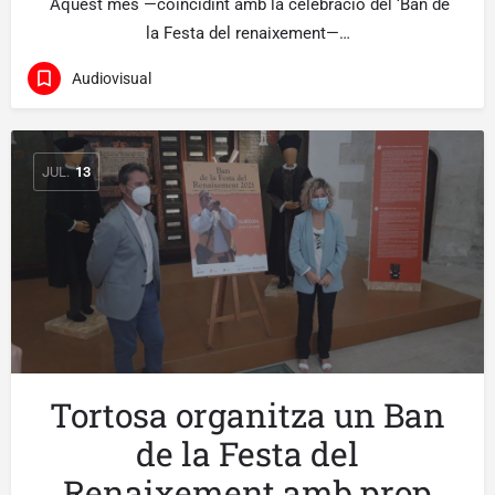
Aquest mes —coincidint amb la celebració del ‘Ban de
la Festa del renaixement—…
Audiovisual
JUL.
13
Tortosa organitza un Ban
de la Festa del
Renaixement amb prop