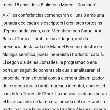
medi: 15 anys de la Biblioteca Marcelli Domingo’.
Així, les conferències començaran dilluns 8 amb una
jornada dedicada als escriptors i cronistes tortosins
d’època andalusina, com Menahem ben Saruq, Abu
Bakr al-Turtuxí i Ibrahim ibn al Jaqub, amb la
presència destacada de Manuel Forcano, doctor en
filologia semítica, poeta, hebraista i traductor català.
El segon dia de les Jornades, la programació ens
porta un seguit de ponents els quals analitzaran el
paper del món editorial com a element dinamitzador
de territoris rurals i amb marcada identitat, com és el
cas de les Terres de l’Ebre. La música i la dansa seran
el fil articulador de la tercera jornada del cicle, amb la
participació de la musicòloga Cristina Álvarez Losada