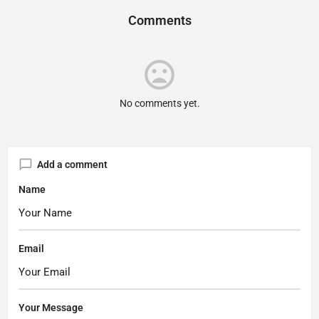
Comments
mood_bad
No comments yet.
Add a comment
Name
Email
Your Message