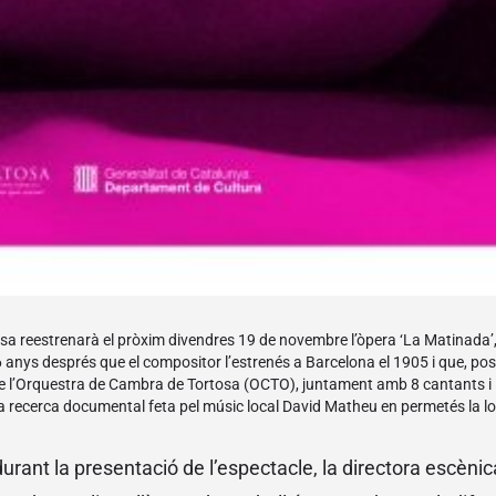
tosa reestrenarà el pròxim divendres 19 de novembre l’òpera ‘La Matinada’,
16 anys després que el compositor l’estrenés a Barcelona el 1905 i que, po
de l’Orquestra de Cambra de Tortosa (OCTO), juntament amb 8 cantants i i
 recerca documental feta pel músic local David Matheu en permetés la loc
 durant la presentació de l’espectacle, la directora escènic