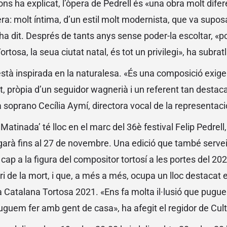
s ha explicat, l’òpera de Pedrell és «una obra molt difer
: molt íntima, d’un estil molt modernista, que va supos
, ha dit. Després de tants anys sense poder-la escoltar, «
rtosa, la seua ciutat natal, és tot un privilegi», ha subrat
 està inspirada en la naturalesa. «És una composició exig
 pròpia d’un seguidor wagnerià i un referent tan destac
la soprano Cecília Aymí, directora vocal de la representaci
Matinada’ té lloc en el marc del 36è festival Felip Pedrell
argarà fins al 27 de novembre. Una edició que també servei
ap a la figura del compositor tortosí a les portes del 202
i de la mort, i que, a més a més, ocupa un lloc destacat en
ra Catalana Tortosa 2021. «Ens fa molta il·lusió que pugu
uguem fer amb gent de casa», ha afegit el regidor de Cultu