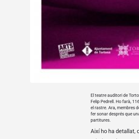
El teatre auditori de Tor
Felip Pedrell. Ho farà, 1
el rastre. Ara, membres 
fer sonar després que una
partitures.
Així ho ha detallat,