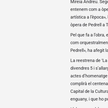
Mireia Andreu. Segon
entenem com a òpera
artística a l’època»
òpera de Pedrell a To
Pel que fa a l’obra,
com orquestralment,
Pedrell», ha afegit 
La reestrena de ‘La 
divendres 5 i s’all
actes d’homenatge c
complirà el centenar
Capital de la Cultu
enguany, i que ho p