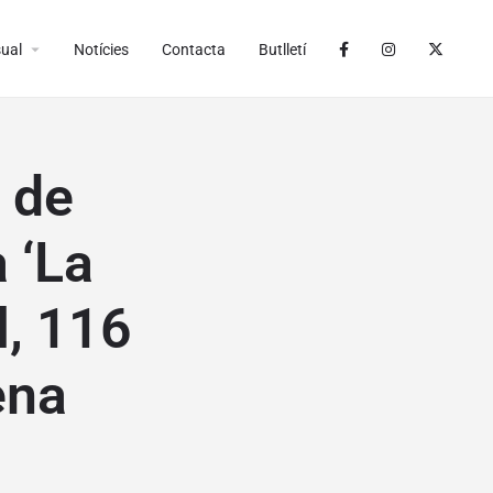
arrow_drop_down
ual
Notícies
Contacta
Butlletí
 de
 ‘La
l, 116
ena