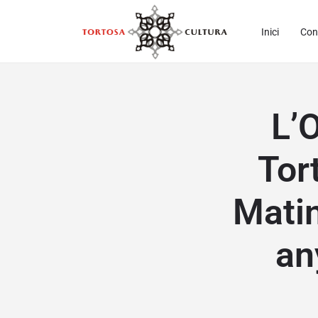
Inici
Con
L’
Tor
Matin
an