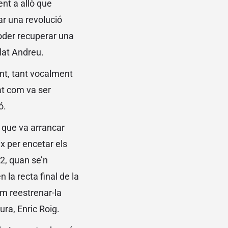
ent a allò que
ar una revolució
poder recuperar una
llat Andreu.
ent, tant vocalment
at com va ser
ó.
, que va arrancar
x per encetar els
2, quan se’n
 la recta final de la
em reestrenar-la
ra, Enric Roig.