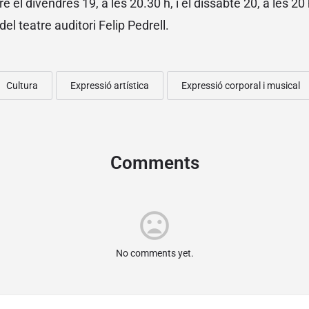
e el divendres 19, a les 20.30 h, i el dissabte 20, a les 2
el teatre auditori Felip Pedrell.
Cultura
Expressió artística
Expressió corporal i musical
Comments
mood_bad
No comments yet.