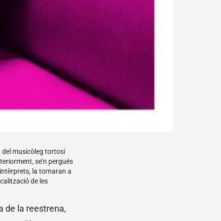
 del musicòleg tortosí
steriorment, se’n pergués
ntèrprets, la tornaran a
alització de les
a de la reestrena,