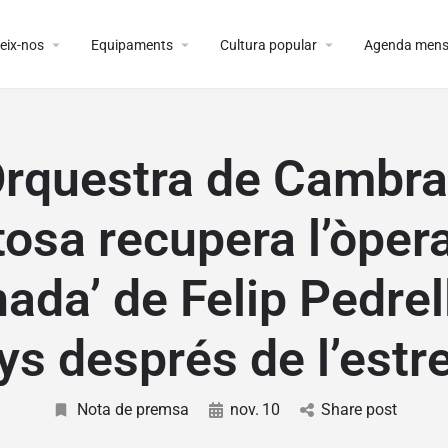
arrow_drop_down
arrow_drop_down
arrow_drop_down
eix-nos
Equipaments
Cultura popular
Agenda mens
Orquestra de Cambra
tosa recupera l’òpera
ada’ de Felip Pedrel
ys després de l’estr
Nota de premsa
nov.
10
Share post