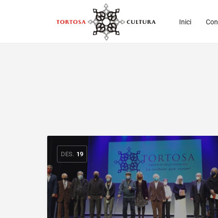
Inici
Con
DES.
19