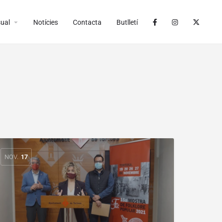
arrow_drop_down
ual
Notícies
Contacta
Butlletí
NOV.
17