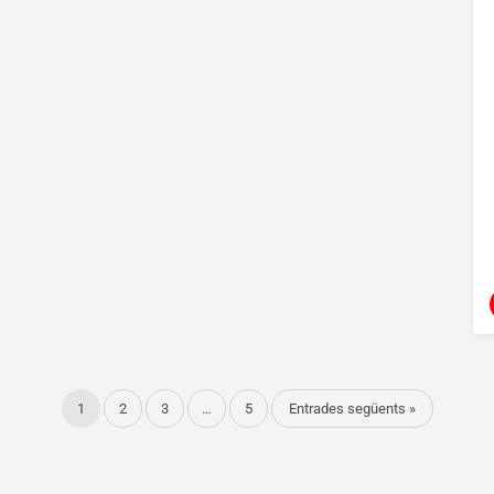
1
2
3
…
5
Entrades següents »