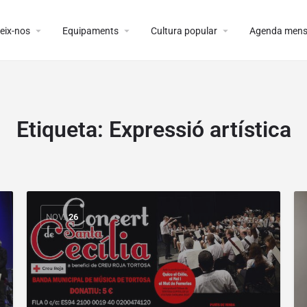
arrow_drop_down
arrow_drop_down
arrow_drop_down
eix-nos
Equipaments
Cultura popular
Agenda mens
Etiqueta:
Expressió artística
NOV.
26