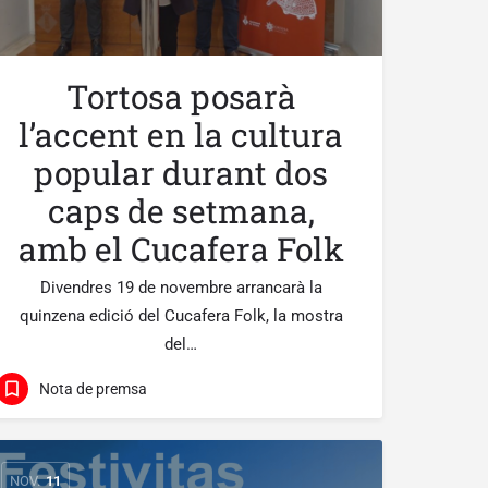
Tortosa posarà
l’accent en la cultura
popular durant dos
caps de setmana,
amb el Cucafera Folk
Divendres 19 de novembre arrancarà la
quinzena edició del Cucafera Folk, la mostra
del…
Nota de premsa
NOV.
11