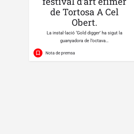
festival d’art efímer
de Tortosa A Cel
Obert.
La instal·lació ‘Gold digger’ ha sigut la
guanyadora de l’octava…
Nota de premsa