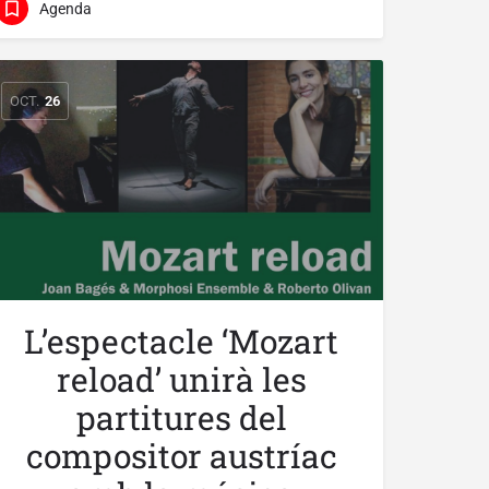
Agenda
OCT.
26
L’espectacle ‘Mozart
reload’ unirà les
partitures del
compositor austríac