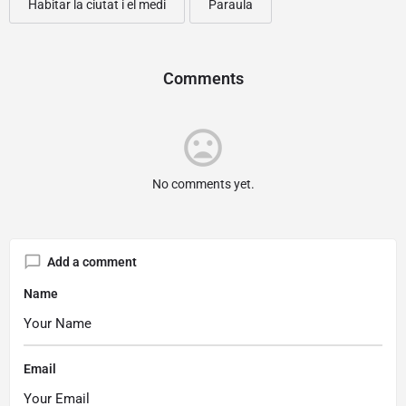
Habitar la ciutat i el medi
Paraula
Comments
mood_bad
No comments yet.
Add a comment
Name
Email