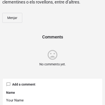
clementines o els rovellons, entre d’altres.
Menjar
Comments
mood_bad
No comments yet.
Add a comment
Name