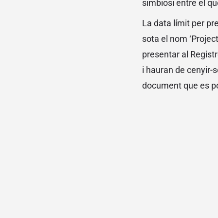
simbiosi entre el qu
La data límit per p
sota el nom ‘Projec
presentar al Regist
i hauran de cenyir-se
document que es po