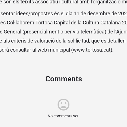
e son els teixits associatiu i cultural amb l’organització m
resentar idees/propostes és el dia 11 de desembre de 202
tes Col·laborem Tortosa Capital de la Cultura Catalana 20
re General (presencialment o per via telemàtica) de l’Aju
 als criteris de valoració de la sol·licitud, que es detalle
drà consultar al web municipal (www.tortosa.cat).
Comments
mood_bad
No comments yet.