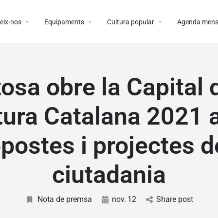
arrow_drop_down
arrow_drop_down
arrow_drop_down
eix-nos
Equipaments
Cultura popular
Agenda mens
osa obre la Capital 
tura Catalana 2021 a
postes i projectes d
ciutadania
Nota de premsa
nov.
12
Share post