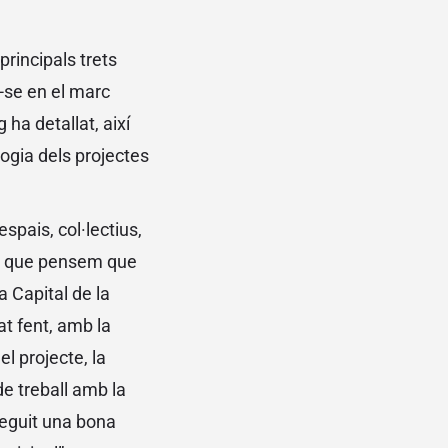
principals trets
r-se en el marc
ha detallat, així
logia dels projectes
espais, col·lectius,
tat que pensem que
 Capital de la
at fent, amb la
l projecte, la
de treball amb la
seguit una bona