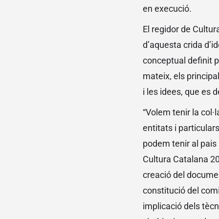
en execució.
El regidor de Cultur
d’aquesta crida d’id
conceptual definit p
mateix, els principa
i les idees, que es
“Volem tenir la col·l
entitats i particula
podem tenir al pais
Cultura Catalana 202
creació del documen
constitució del comi
implicació dels tèc