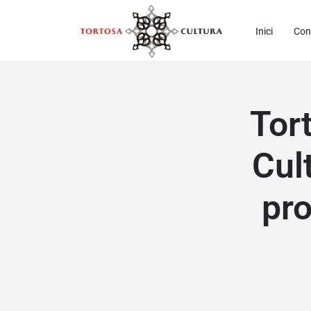
Inici
Con
Tort
Cul
pro