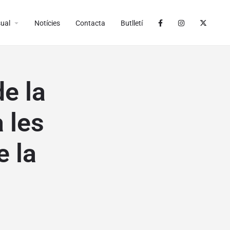
arrow_drop_down
ual
Notícies
Contacta
Butlletí
de la
 les
e la