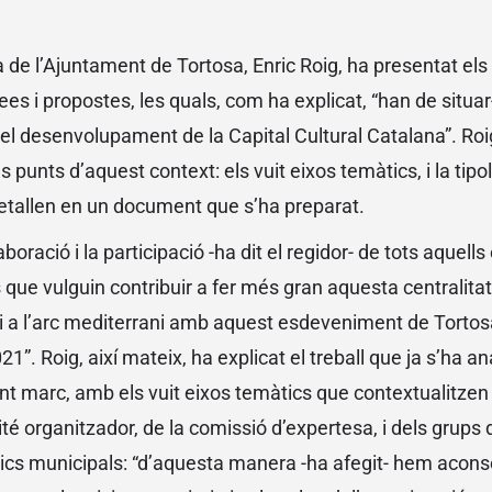
a de l’Ajuntament de Tortosa, Enric Roig, ha presentat els 
ees i propostes, les quals, com ha explicat, “han de situa
el desenvolupament de la Capital Cultural Catalana”. Roig 
ls punts d’aquest context: els vuit eixos temàtics, i la tipo
 detallen en un document que s’ha preparat.
aboració i la participació -ha dit el regidor- de tots aquells 
rs que vulguin contribuir a fer més gran aquesta centrali
 i a l’arc mediterrani amb aquest esdeveniment de Tortosa
1”. Roig, així mateix, ha explicat el treball que ja s’ha an
t marc, amb els vuit eixos temàtics que contextualitzen e
té organitzador, de la comissió d’expertesa, i dels grups 
nics municipals: “d’aquesta manera -ha afegit- hem acon