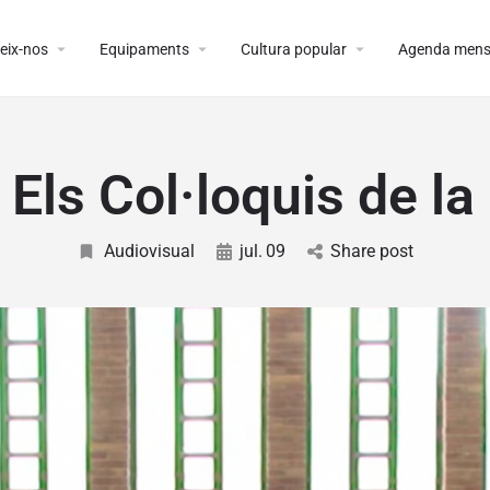
arrow_drop_down
arrow_drop_down
arrow_drop_down
eix-nos
Equipaments
Cultura popular
Agenda mens
Els Col·loquis de la
Audiovisual
jul.
09
Share post