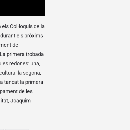
els Col·loquis de la
a durant els pròxims
ement de
 La primera trobada
ules redones: una,
ultura; la segona,
Ha tancat la primera
upament de les
litat, Joaquim