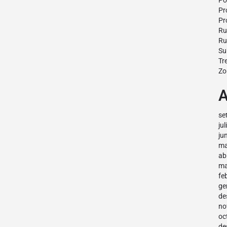
Po
Pr
Pr
Ru
Ru
Su
Tr
Zo
A
se
ju
ju
ma
ab
ma
fe
ge
de
no
oc
de