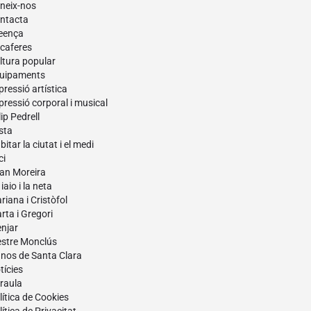
neix-nos
ntacta
eença
caferes
ltura popular
uipaments
pressió artística
pressió corporal i musical
lip Pedrell
sta
itar la ciutat i el medi
ci
an Moreira
iaio i la neta
riana i Cristòfol
rta i Gregori
njar
stre Monclús
nos de Santa Clara
tícies
raula
lítica de Cookies