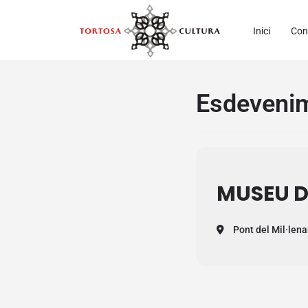
Inici
Con
Esdevenim
MUSEU DE
Pont del Mil·lena