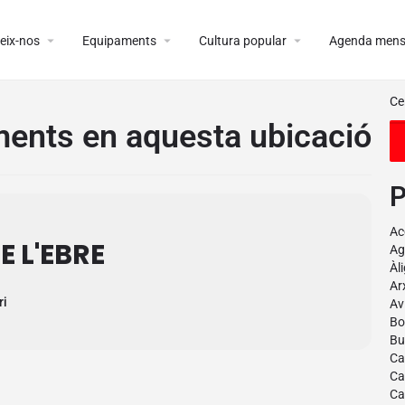
arrow_drop_down
arrow_drop_down
arrow_drop_down
eix-nos
Equipaments
Cultura popular
Agenda mens
ents en aquesta ubicació
P
Ac
 L'EBRE
Ag
Àl
Ar
ri
Av
Bo
But
Ca
Ca
Ca