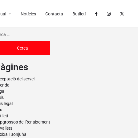
arrow_drop_down
ual
Notícies
Contacta
Butlletí
àgines
ceptació del servei
enda
iga
xiu
ís legal
u
lletí
pgrossos del Renaixement
vallets
xixa i Bonjuhà