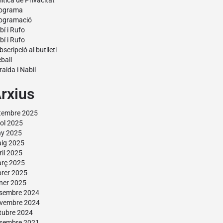
lítica de Privacitat
ograma
ogramació
bí i Rufo
bí i Rufo
bscripció al butlleti
eball
raida i Nabil
rxius
tembre 2025
liol 2025
ny 2025
ig 2025
ril 2025
rç 2025
brer 2025
ner 2025
sembre 2024
vembre 2024
tubre 2024
sembre 2021