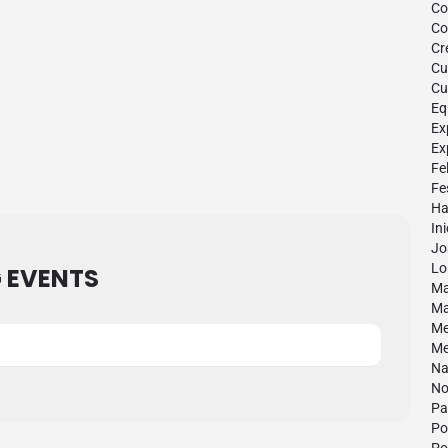
Co
Co
Cr
Cu
Cu
Eq
Ex
Ex
Fe
Fe
Hab
Ini
Jo
Lo 
 EVENTS
Ma
Ma
Me
Me
Na
No
Pa
Po