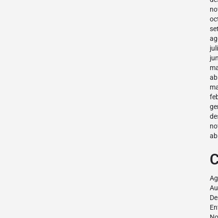
no
oc
se
ag
ju
ju
ma
ab
ma
fe
ge
de
no
ab
C
Ag
Au
De
En
No