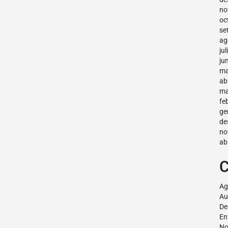
no
oc
se
ag
ju
ju
ma
ab
ma
fe
ge
de
no
ab
C
Ag
Au
De
En
No