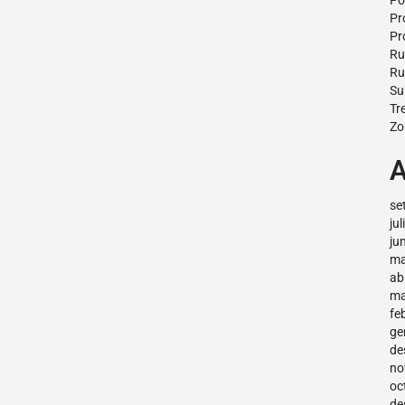
Po
Pr
Pr
Ru
Ru
Su
Tr
Zo
A
se
ju
ju
ma
ab
ma
fe
ge
de
no
oc
de