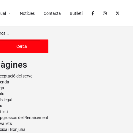
arrow_drop_down
ual
Notícies
Contacta
Butlletí
àgines
ceptació del servei
enda
iga
xiu
ís legal
u
lletí
pgrossos del Renaixement
vallets
xixa i Bonjuhà