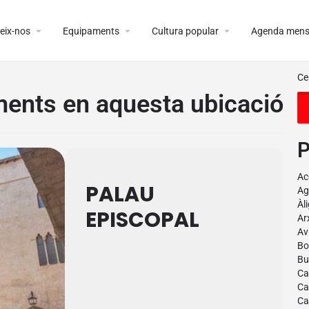
arrow_drop_down
arrow_drop_down
arrow_drop_down
eix-nos
Equipaments
Cultura popular
Agenda mens
ents en aquesta ubicació
P
Ac
PALAU
Ag
Àl
EPISCOPAL
Ar
Av
Bo
But
Ca
Ca
Ca