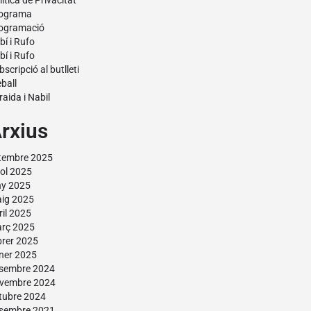
lítica de Privacitat
ograma
ogramació
bí i Rufo
bí i Rufo
bscripció al butlleti
eball
raida i Nabil
rxius
tembre 2025
liol 2025
ny 2025
ig 2025
ril 2025
rç 2025
brer 2025
ner 2025
sembre 2024
vembre 2024
tubre 2024
sembre 2021