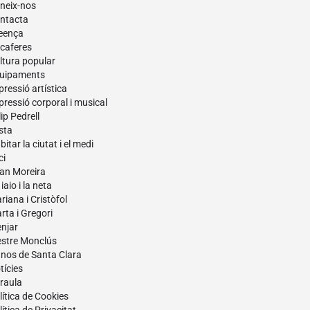
neix-nos
ntacta
eença
caferes
ltura popular
uipaments
pressió artística
pressió corporal i musical
lip Pedrell
sta
itar la ciutat i el medi
ci
an Moreira
iaio i la neta
riana i Cristòfol
rta i Gregori
njar
stre Monclús
nos de Santa Clara
tícies
raula
lítica de Cookies