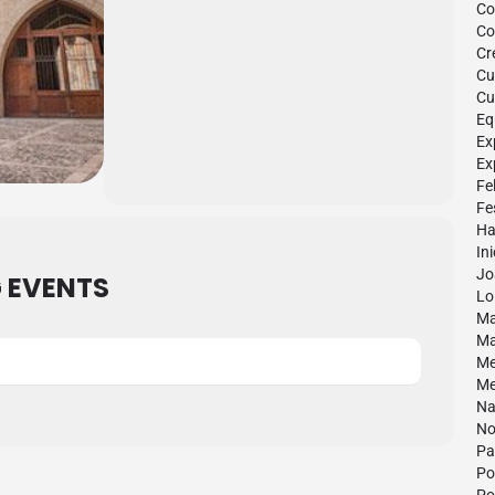
Co
Co
Cr
Cu
Cu
Eq
Ex
Ex
Fe
Fe
Hab
Ini
Jo
 EVENTS
Lo 
Ma
Ma
Me
Me
Na
No
Pa
Po