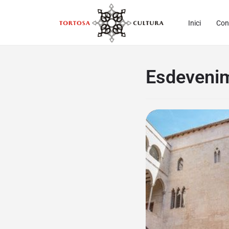
Inici
Con
Esdevenim