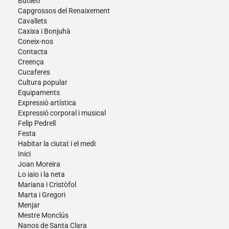
Butlletí
Capgrossos del Renaixement
Cavallets
Caxixa i Bonjuhà
Coneix-nos
Contacta
Creença
Cucaferes
Cultura popular
Equipaments
Expressió artística
Expressió corporal i musical
Felip Pedrell
Festa
Habitar la ciutat i el medi
Inici
Joan Moreira
Lo iaio i la neta
Mariana i Cristòfol
Marta i Gregori
Menjar
Mestre Monclús
Nanos de Santa Clara