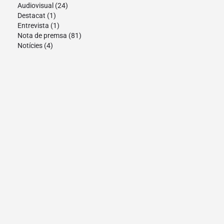
Audiovisual
(24)
Destacat
(1)
Entrevista
(1)
Nota de premsa
(81)
Notícies
(4)
Cultura Ajuntament de Tortosa © |
Avís Legal
|
Política de