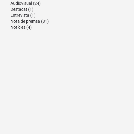
Audiovisual
(24)
Destacat
(1)
Entrevista
(1)
Nota de premsa
(81)
Notícies
(4)
Cultura Ajuntament de Tortosa © |
Avís Legal
|
Política de