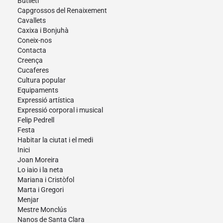
Butlletí
Capgrossos del Renaixement
Cavallets
Caxixa i Bonjuhà
Coneix-nos
Contacta
Creença
Cucaferes
Cultura popular
Equipaments
Expressió artística
Expressió corporal i musical
Felip Pedrell
Festa
Habitar la ciutat i el medi
Inici
Joan Moreira
Lo iaio i la neta
Mariana i Cristòfol
Marta i Gregori
Menjar
Mestre Monclús
Nanos de Santa Clara